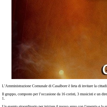
L’Amministrazione Comunale di Casalbore è lieta di invitare la cittad
Il gruppo, composto per l’occasione da 16 coristi, 3 musicisti e un dir
1.
Un evento straordinario per iniziare il nuovo anno con l’energia e la s